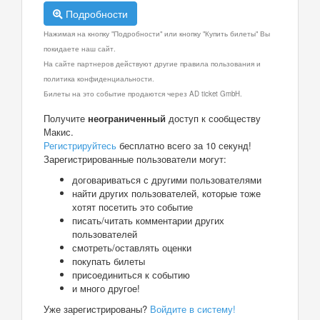
Подробности
Нажимая на кнопку "Подробности" или кнопку "Купить билеты" Вы
покидаете наш сайт.
На сайте партнеров действуют другие правила пользования и
политика конфиденциальности.
Билеты на это событие продаются через AD ticket GmbH.
Получите
неограниченный
доступ к сообществу
Макис.
Регистрируйтесь
бесплатно всего за 10 секунд!
Зарегистрированные пользователи могут:
договариваться с другими пользователями
найти других пользователей, которые тоже
хотят посетить это событие
писать/читать комментарии других
пользователей
смотреть/оставлять оценки
покупать билеты
присоединиться к событию
и много другое!
Уже зарегистрированы?
Войдите в систему!