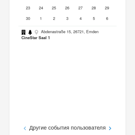
23
24
25
26
27
28
29
30
1
2
3
4
5
6
Abdenastraße 15, 26721, Emden
CineStar Saal 1
Другие события пользователя