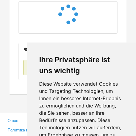
Сообщения
Ihre Privatsphäre ist
Нет данных
uns wichtig
Diese Website verwendet Cookies
und Targeting Technologien, um
Ihnen ein besseres Internet-Erlebnis
zu ermöglichen und die Werbung,
die Sie sehen, besser an Ihre
Bedürfnisse anzupassen. Diese
О нас
Партнерам
Technologien nutzen wir außerdem,
Политика конфиденциальности
Инвесторам
um Ergebnisse zu messen, um zu