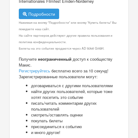
Internationales Filmfest Emden-Norderney
Подробности
Нажимая на кнопку "Подробности" или кнопку "Купить билеты" Вы
покидаете наш сайт.
На сайте партнеров действуют другие правила пользования и
политика конфиденциальности.
Билеты на это событие продаются через AD ticket GmbH.
Получите
неограниченный
доступ к сообществу
Макис.
Регистрируйтесь
бесплатно всего за 10 секунд!
Зарегистрированные пользователи могут:
договариваться с другими пользователями
найти других пользователей, которые тоже
хотят посетить это событие
писать/читать комментарии других
пользователей
смотреть/оставлять оценки
покупать билеты
присоединиться к событию
и много другое!