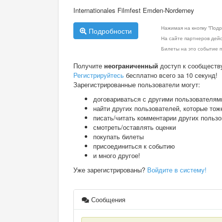
Internationales Filmfest Emden-Norderney
Нажимая на кнопку "Подр
Подробности
На сайте партнеров дей
Билеты на это событие п
Получите
неограниченный
доступ к сообществ
Регистрируйтесь
бесплатно всего за 10 секунд!
Зарегистрированные пользователи могут:
договариваться с другими пользователям
найти других пользователей, которые тож
писать/читать комментарии других польз
смотреть/оставлять оценки
покупать билеты
присоединиться к событию
и много другое!
Уже зарегистрированы?
Войдите в систему!
Сообщения