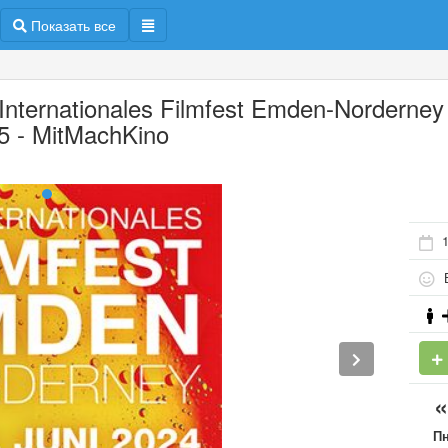
Показать все
 Internationales Filmfest Emden-Norderney
5 - MitMachKino
Б
П