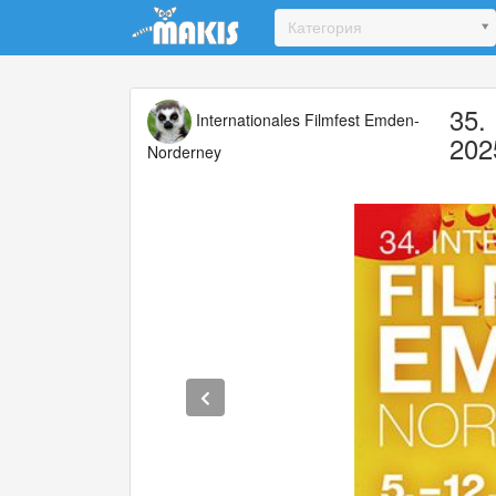
Update cookies preferences
Категория
35.
Internationales Filmfest Emden-
202
Norderney