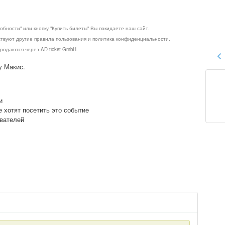
обности" или кнопку "Купить билеты" Вы покидаете наш сайт.
ствуют другие правила пользования и политика конфиденциальности.
родаются через AD ticket GmbH.
у Макис.
и
е хотят посетить это событие
ователей