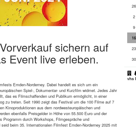
2
2
9
1
m Vorverkauf sichern auf
2
s Event live erleben.
3
vhs
ilmfests Emden-Norderney. Dabei handelt es sich um ein
uropäischen Spiel-, Dokumentar- und Kurzfilm widmet. Jedes Jahr
ellt, das es Filmschaffenden und Publikum ermöglicht, in einer
g zu treten. Seit 1990 zeigt das Festival um die 100 Filme auf 7
llen Kinoproduktionen aus dem nordwesteuropäischen und
rden ebenfalls Preisgelder in Höhe von 55.500 Euro und der
das Programm durch Workshops, Filmgespräche und
d seid beim 35. Internationalen Filmfest Emden-Norderney 2025 mit