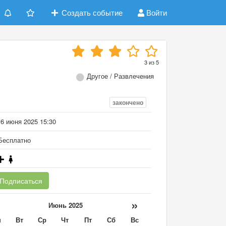
Создать событие
Войти
3
из
5
Другое / Развлечения
закончено
16 июня 2025 15:30
есплатно
Подписаться
«
»
Июнь 2025
н
Вт
Ср
Чт
Пт
Сб
Вс