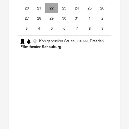
20
21
22
23
24
25
26
27
28
29
30
31
1
2
3
4
5
6
7
8
9
Königsbrücker Str. 55, 01099, Dresden
Filmtheater Schauburg