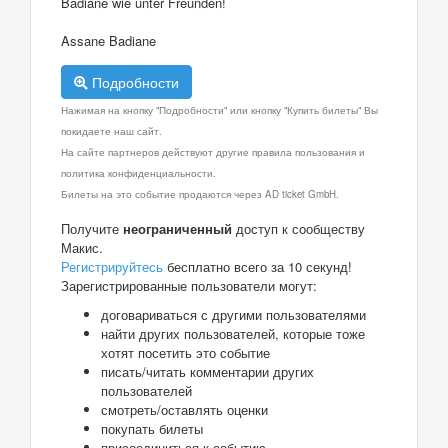
Badiane wie unter Freunden!
Assane Badiane
Подробности
Нажимая на кнопку "Подробности" или кнопку "Купить билеты" Вы
покидаете наш сайт.
На сайте партнеров действуют другие правила пользования и
политика конфиденциальности.
Билеты на это событие продаются через AD ticket GmbH.
Получите
неограниченный
доступ к сообществу
Макис.
Регистрируйтесь
бесплатно всего за 10 секунд!
Зарегистрированные пользователи могут:
договариваться с другими пользователями
найти других пользователей, которые тоже
хотят посетить это событие
писать/читать комментарии других
пользователей
смотреть/оставлять оценки
покупать билеты
присоединиться к событию