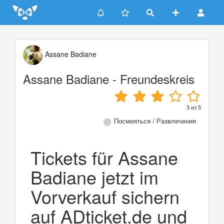
Update cookies preferences
Assane Badiane
Assane Badiane - Freundeskreis
3
из
5
Посмеяться / Развлечения
Tickets für Assane
Badiane jetzt im
Vorverkauf sichern
auf ADticket.de und