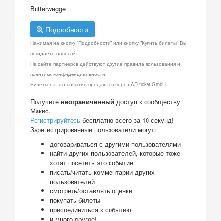
Butterwegge
Подробности
Нажимая на кнопку "Подробности" или кнопку "Купить билеты" Вы
покидаете наш сайт.
На сайте партнеров действуют другие правила пользования и
политика конфиденциальности.
Билеты на это событие продаются через AD ticket GmbH.
Получите
неограниченный
доступ к сообществу
Макис.
Регистрируйтесь
бесплатно всего за 10 секунд!
Зарегистрированные пользователи могут:
договариваться с другими пользователями
найти других пользователей, которые тоже
хотят посетить это событие
писать/читать комментарии других
пользователей
смотреть/оставлять оценки
покупать билеты
присоединиться к событию
и много другое!