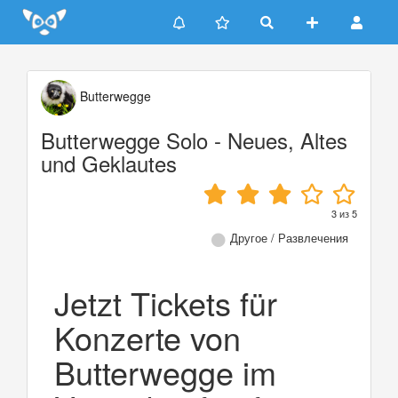
Update cookies preferences
Butterwegge
Butterwegge Solo - Neues, Altes
und Geklautes
3
из
5
Другое / Развлечения
Jetzt Tickets für
Konzerte von
Butterwegge im