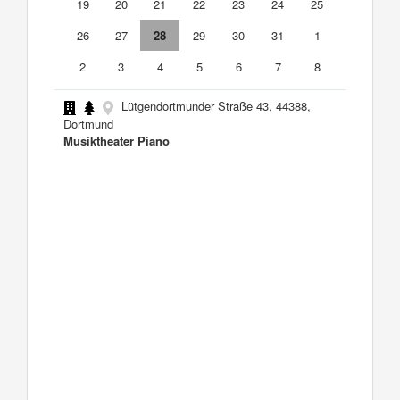
19
20
21
22
23
24
25
26
27
28
29
30
31
1
2
3
4
5
6
7
8
Lütgendortmunder Straße 43, 44388,
Dortmund
Musiktheater Piano