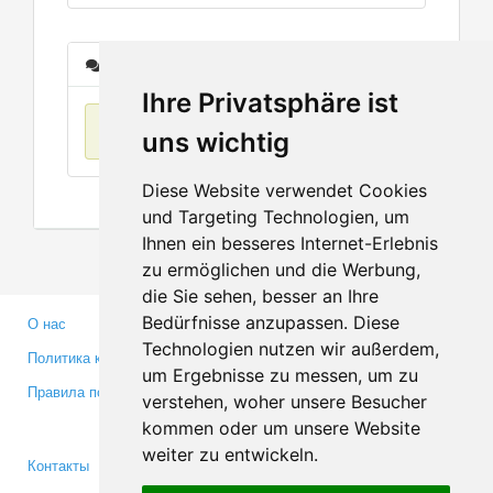
Сообщения
Ihre Privatsphäre ist
Нет данных
uns wichtig
Diese Website verwendet Cookies
und Targeting Technologien, um
Ihnen ein besseres Internet-Erlebnis
zu ermöglichen und die Werbung,
die Sie sehen, besser an Ihre
Bedürfnisse anzupassen. Diese
О нас
Партнерам
Technologien nutzen wir außerdem,
Политика конфиденциальности
Инвесторам
um Ergebnisse zu messen, um zu
Правила пользования
Пресса
verstehen, woher unsere Besucher
Медиа
kommen oder um unsere Website
weiter zu entwickeln.
Контакты
Facebook