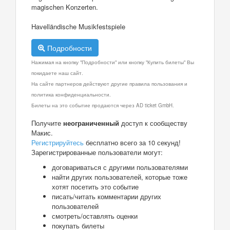
magischen Konzerten.
Havelländische Musikfestspiele
Подробности
Нажимая на кнопку "Подробности" или кнопку "Купить билеты" Вы
покидаете наш сайт.
На сайте партнеров действуют другие правила пользования и
политика конфиденциальности.
Билеты на это событие продаются через AD ticket GmbH.
Получите
неограниченный
доступ к сообществу
Макис.
Регистрируйтесь
бесплатно всего за 10 секунд!
Зарегистрированные пользователи могут:
договариваться с другими пользователями
найти других пользователей, которые тоже
хотят посетить это событие
писать/читать комментарии других
пользователей
смотреть/оставлять оценки
покупать билеты