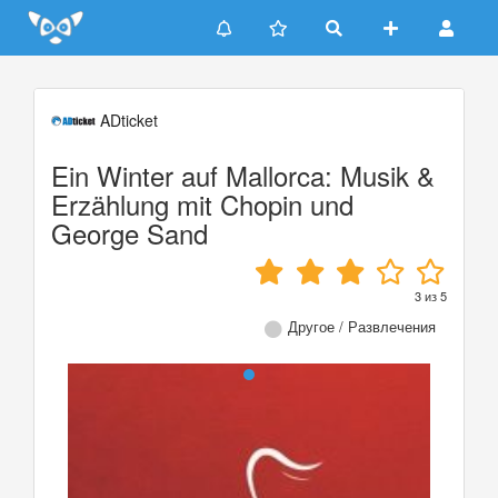
Update cookies preferences
ADticket
Ein Winter auf Mallorca: Musik &
Erzählung mit Chopin und
George Sand
3
из
5
Другое / Развлечения