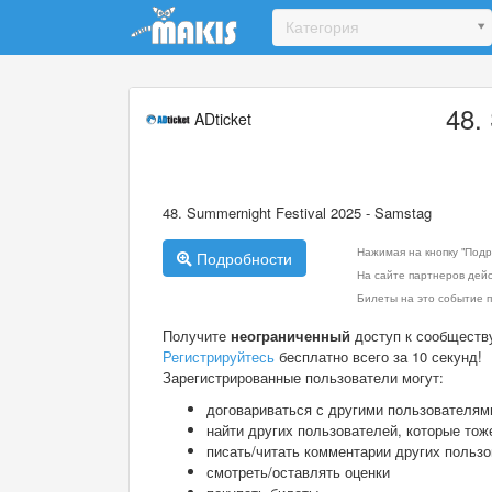
Update cookies preferences
Категория
48.
ADticket
48. Summernight Festival 2025 - Samstag
Нажимая на кнопку "Подр
Подробности
На сайте партнеров дей
Билеты на это событие п
Получите
неограниченный
доступ к сообществ
Регистрируйтесь
бесплатно всего за 10 секунд!
Зарегистрированные пользователи могут:
договариваться с другими пользователям
найти других пользователей, которые тож
писать/читать комментарии других польз
смотреть/оставлять оценки