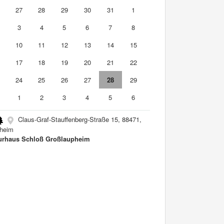
6
27
28
29
30
31
1
3
4
5
6
7
8
10
11
12
13
14
15
6
17
18
19
20
21
22
3
24
25
26
27
28
29
0
1
2
3
4
5
6
Claus-Graf-Stauffenberg-Straße 15, 88471,
heim
urhaus Schloß Großlaupheim