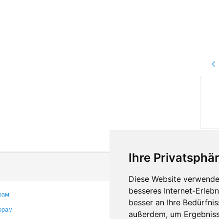
Ihre Privatsphär
Diese Website verwendet
besseres Internet-Erleb
рам
Контакты
besser an Ihre Bedürfni
орам
Оставить отзыв
außerdem, um Ergebniss