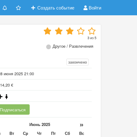
Создать событие
Войти
3
из
5
Другое / Развлечения
закончено
28 июня 2025 21:00
14,20 €
Подписаться
«
»
Июнь 2025
н
Вт
Ср
Чт
Пт
Сб
Вс