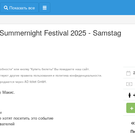
Показать все
 Summernight Festival 2025 - Samstag
обности" или кнопку "Купить билеты" Вы покидаете наш сайт.
ствуют другие правила пользования и политика конфиденциальности.
родаются через AD ticket GmbH.
у Макис.
и
е хотят посетить это событие
ователей
П