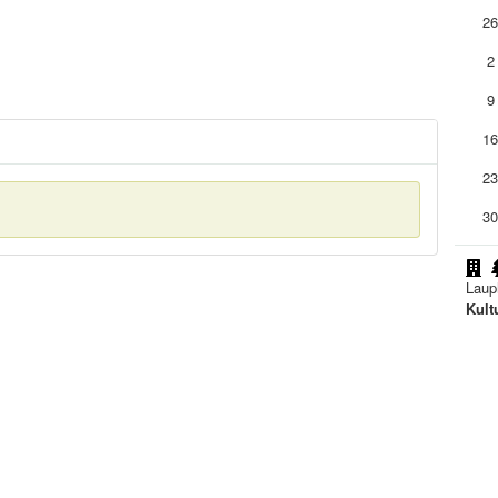
2
2
9
1
2
3
Laup
Kult