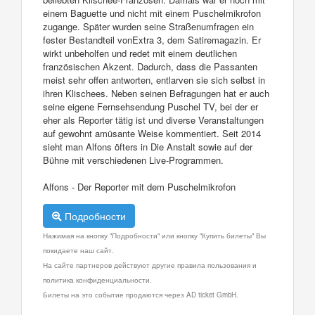
einem Baguette und nicht mit einem Puschelmikrofon
zugange. Später wurden seine Straßenumfragen ein
fester Bestandteil vonExtra 3, dem Satiremagazin. Er
wirkt unbeholfen und redet mit einem deutlichen
französischen Akzent. Dadurch, dass die Passanten
meist sehr offen antworten, entlarven sie sich selbst in
ihren Klischees. Neben seinen Befragungen hat er auch
seine eigene Fernsehsendung Puschel TV, bei der er
eher als Reporter tätig ist und diverse Veranstaltungen
auf gewohnt amüsante Weise kommentiert. Seit 2014
sieht man Alfons öfters in Die Anstalt sowie auf der
Bühne mit verschiedenen Live-Programmen.
Alfons - Der Reporter mit dem Puschelmikrofon
Подробности
Нажимая на кнопку "Подробности" или кнопку "Купить билеты" Вы
покидаете наш сайт.
На сайте партнеров действуют другие правила пользования и
политика конфиденциальности.
Билеты на это событие продаются через AD ticket GmbH.