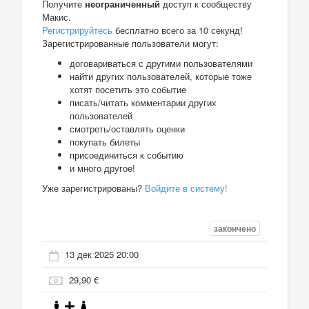
Получите
неограниченный
доступ к сообществу
Макис.
Регистрируйтесь
бесплатно всего за 10 секунд!
Зарегистрированные пользователи могут:
договариваться с другими пользователями
найти других пользователей, которые тоже
хотят посетить это событие
писать/читать комментарии других
пользователей
смотреть/оставлять оценки
покупать билеты
присоединиться к событию
и много другое!
Уже зарегистрированы?
Войдите в систему!
закончено
13 дек 2025 20:00
29,90 €