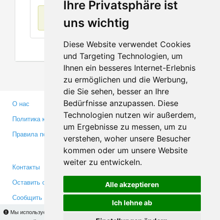
Ihre Privatsphäre ist
Нет данных
uns wichtig
Diese Website verwendet Cookies
und Targeting Technologien, um
Ihnen ein besseres Internet-Erlebnis
zu ermöglichen und die Werbung,
die Sie sehen, besser an Ihre
Bedürfnisse anzupassen. Diese
О нас
Партнерам
Technologien nutzen wir außerdem,
Политика конфиденциальности
Инвесторам
um Ergebnisse zu messen, um zu
Правила пользования
Пресса
verstehen, woher unsere Besucher
Медиа
kommen oder um unsere Website
weiter zu entwickeln.
Контакты
Facebook
Оставить отзыв
Twitter
Alle akzeptieren
Сообщить об ошибке
YouTube
Ich lehne ab
Google+
Мы используем cookies для того, чтобы Вы могли использовать весь функционал