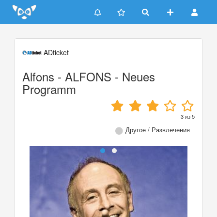
Update cookies preferences
ADticket
Alfons - ALFONS - Neues
Programm
3
из
5
Другое / Развлечения