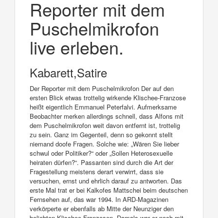
Reporter mit dem
Puschelmikrofon
live erleben.
Kabarett,Satire
Der Reporter mit dem Puschelmikrofon Der auf den
ersten Blick etwas trottelig wirkende Klischee-Franzose
heißt eigentlich Emmanuel Peterfalvi. Aufmerksame
Beobachter merken allerdings schnell, dass Alfons mit
dem Puschelmikrofon weit davon entfernt ist, trottelig
zu sein. Ganz im Gegenteil, denn so gekonnt stellt
niemand doofe Fragen. Solche wie: „Wären Sie lieber
schwul oder Politiker?“ oder „Sollen Heterosexuelle
heiraten dürfen?“. Passanten sind durch die Art der
Fragestellung meistens derart verwirrt, dass sie
versuchen, ernst und ehrlich darauf zu antworten. Das
erste Mal trat er bei Kalkofes Mattschei beim deutschen
Fernsehen auf, das war 1994. In ARD-Magazinen
verkörperte er ebenfalls ab Mitte der Neunziger den
beliebten Klischee-Franzosen. Damals war er noch mit