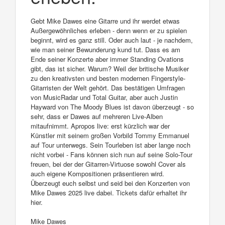
Gebt Mike Dawes eine Gitarre und ihr werdet etwas
Außergewöhnliches erleben - denn wenn er zu spielen
beginnt, wird es ganz still. Oder auch laut - je nachdem,
wie man seiner Bewunderung kund tut. Dass es am
Ende seiner Konzerte aber immer Standing Ovations
gibt, das ist sicher. Warum? Weil der britische Musiker
zu den kreativsten und besten modernen Fingerstyle-
Gitarristen der Welt gehört. Das bestätigen Umfragen
von MusicRadar und Total Guitar, aber auch Justin
Hayward von The Moody Blues ist davon überzeugt - so
sehr, dass er Dawes auf mehreren Live-Alben
mitaufnimmt. Apropos live: erst kürzlich war der
Künstler mit seinem großen Vorbild Tommy Emmanuel
auf Tour unterwegs. Sein Tourleben ist aber lange noch
nicht vorbei - Fans können sich nun auf seine Solo-Tour
freuen, bei der der Gitarren-Virtuose sowohl Cover als
auch eigene Kompositionen präsentieren wird.
Überzeugt euch selbst und seid bei den Konzerten von
Mike Dawes 2025 live dabei. Tickets dafür erhaltet ihr
hier.
Mike Dawes