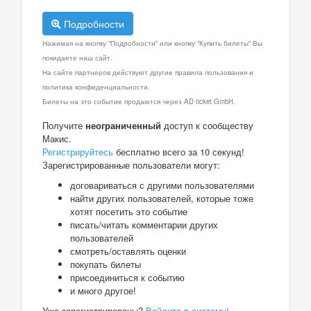
Подробности
Нажимая на кнопку "Подробности" или кнопку "Купить билеты" Вы
покидаете наш сайт.
На сайте партнеров действуют другие правила пользования и
политика конфиденциальности.
Билеты на это событие продаются через AD ticket GmbH.
Получите
неограниченный
доступ к сообществу
Макис.
Регистрируйтесь
бесплатно всего за 10 секунд!
Зарегистрированные пользователи могут:
договариваться с другими пользователями
найти других пользователей, которые тоже
хотят посетить это событие
писать/читать комментарии других
пользователей
смотреть/оставлять оценки
покупать билеты
присоединиться к событию
и много другое!
Уже зарегистрированы?
Войдите в систему!