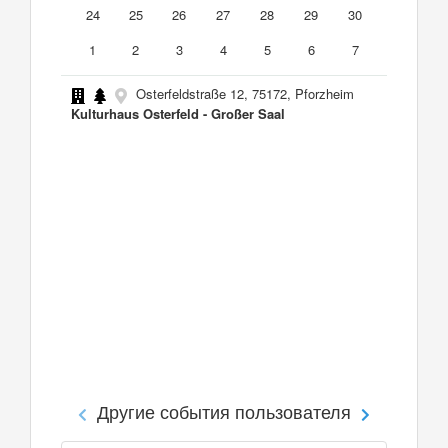
24
25
26
27
28
29
30
1
2
3
4
5
6
7
Osterfeldstraße 12, 75172, Pforzheim
Kulturhaus Osterfeld - Großer Saal
Другие события пользователя