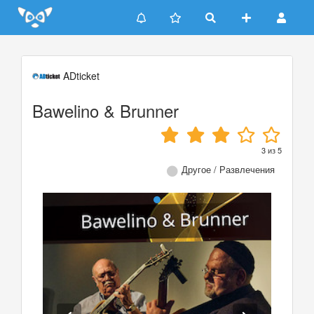
Update cookies preferences
ADticket
Bawelino & Brunner
3
из
5
Другое / Развлечения