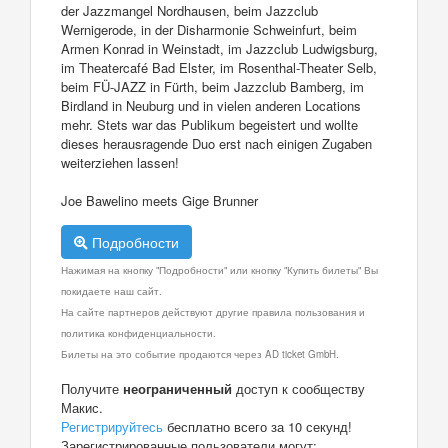
der Jazzmangel Nordhausen, beim Jazzclub
Wernigerode, in der Disharmonie Schweinfurt, beim
Armen Konrad in Weinstadt, im Jazzclub Ludwigsburg,
im Theatercafé Bad Elster, im Rosenthal-Theater Selb,
beim FÜ-JAZZ in Fürth, beim Jazzclub Bamberg, im
Birdland in Neuburg und in vielen anderen Locations
mehr. Stets war das Publikum begeistert und wollte
dieses herausragende Duo erst nach einigen Zugaben
weiterziehen lassen!
Joe Bawelino meets Gige Brunner
Подробности
Нажимая на кнопку "Подробности" или кнопку "Купить билеты" Вы
покидаете наш сайт.
На сайте партнеров действуют другие правила пользования и
политика конфиденциальности.
Билеты на это событие продаются через AD ticket GmbH.
Получите
неограниченный
доступ к сообществу
Макис.
Регистрируйтесь
бесплатно всего за 10 секунд!
Зарегистрированные пользователи могут: