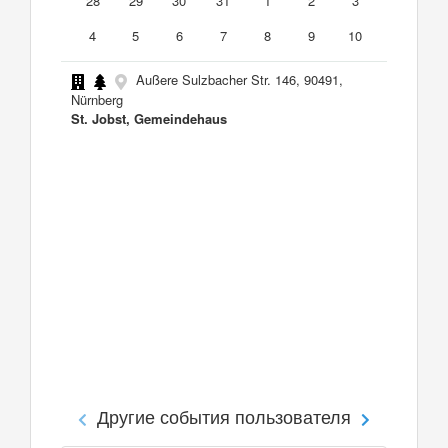
28
29
30
31
1
2
3
4
5
6
7
8
9
10
Außere Sulzbacher Str. 146, 90491,
Nürnberg
St. Jobst, Gemeindehaus
Другие события пользователя