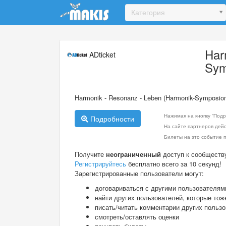
Update cookies preferences
Категория
Har
ADticket
Sym
Harmonik - Resonanz - Leben (Harmonik-Symposio
Нажимая на кнопку "Подр
Подробности
На сайте партнеров дей
Билеты на это событие п
Получите
неограниченный
доступ к сообществ
Регистрируйтесь
бесплатно всего за 10 секунд!
Зарегистрированные пользователи могут:
договариваться с другими пользователям
найти других пользователей, которые тож
писать/читать комментарии других польз
смотреть/оставлять оценки