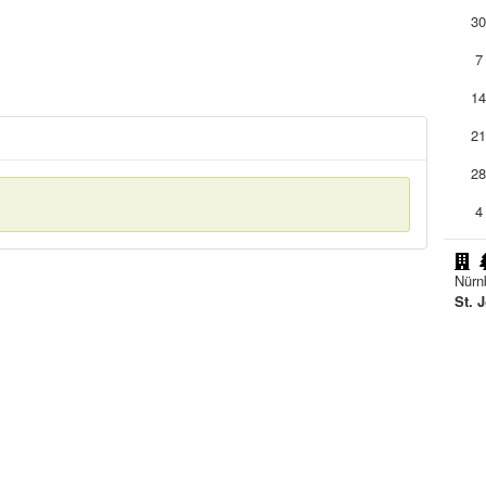
3
7
1
2
2
4
Nürn
St. 