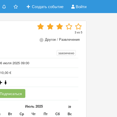
Создать событие
Войти
3
из
5
Другое / Развлечения
закончено
06 июля 2025 09:00
10,00 €
Подписаться
«
»
Июль 2025
н
Вт
Ср
Чт
Пт
Сб
Вс