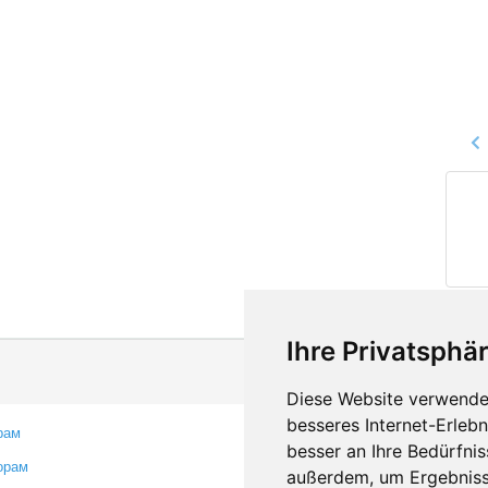
Ihre Privatsphär
Diese Website verwendet
besseres Internet-Erleb
рам
Контакты
besser an Ihre Bedürfni
орам
Оставить отзыв
außerdem, um Ergebniss