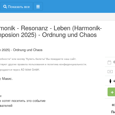
Показать все
monik - Resonanz - Leben (Harmonik-
posion 2025) - Ordnung und Chaos
n 2025) - Ordnung und Chaos
обности" или кнопку "Купить билеты" Вы покидаете наш сайт.
ствуют другие правила пользования и политика конфиденциальности.
родаются через AD ticket GmbH.
у Макис.
и
е хотят посетить это событие
ователей
П