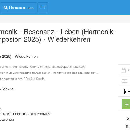
Показать все
monik - Resonanz - Leben (Harmonik-
posion 2025) - Wiederkehren
 2025) - Wiederkehren
обности" или кнопку "Купить билеты" Вы покидаете наш сайт.
ствуют другие правила пользования и политика конфиденциальности.
родаются через AD ticket GmbH.
у Макис.
и
е хотят посетить это событие
ователей
П