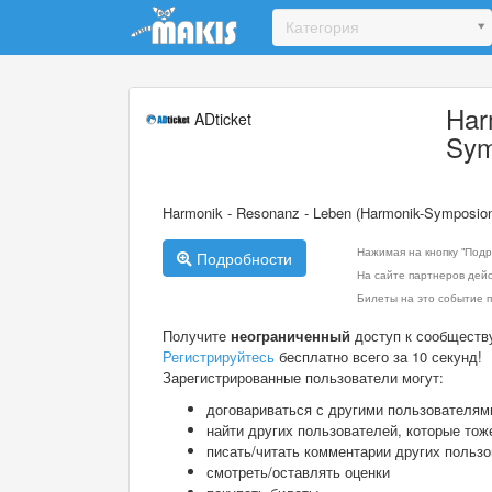
Update cookies preferences
Категория
Har
ADticket
Sym
Harmonik - Resonanz - Leben (Harmonik-Symposion
Нажимая на кнопку "Подр
Подробности
На сайте партнеров дей
Билеты на это событие п
Получите
неограниченный
доступ к сообществ
Регистрируйтесь
бесплатно всего за 10 секунд!
Зарегистрированные пользователи могут:
договариваться с другими пользователям
найти других пользователей, которые тож
писать/читать комментарии других польз
смотреть/оставлять оценки