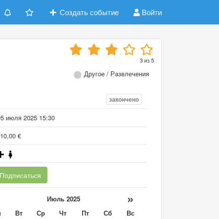
Создать событие
Войти
3
из
5
Другое / Развлечения
закончено
05 июля 2025 15:30
10,00 €
Подписаться
«
»
Июль 2025
н
Вт
Ср
Чт
Пт
Сб
Вс