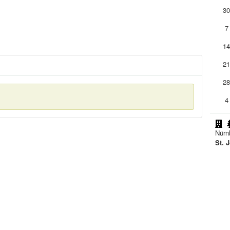
3
7
1
2
2
4
Nürn
St. 