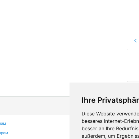
Ihre Privatsphär
Diese Website verwendet
besseres Internet-Erleb
рам
Контакты
besser an Ihre Bedürfni
орам
Оставить отзыв
außerdem, um Ergebniss