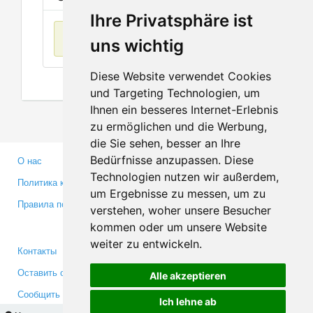
Ihre Privatsphäre ist
Нет данных
uns wichtig
Diese Website verwendet Cookies
und Targeting Technologien, um
Ihnen ein besseres Internet-Erlebnis
zu ermöglichen und die Werbung,
die Sie sehen, besser an Ihre
Bedürfnisse anzupassen. Diese
О нас
Партнерам
Technologien nutzen wir außerdem,
Политика конфиденциальности
Инвесторам
um Ergebnisse zu messen, um zu
Правила пользования
Пресса
verstehen, woher unsere Besucher
Медиа
kommen oder um unsere Website
weiter zu entwickeln.
Контакты
Facebook
Оставить отзыв
Twitter
Alle akzeptieren
Сообщить об ошибке
YouTube
Ich lehne ab