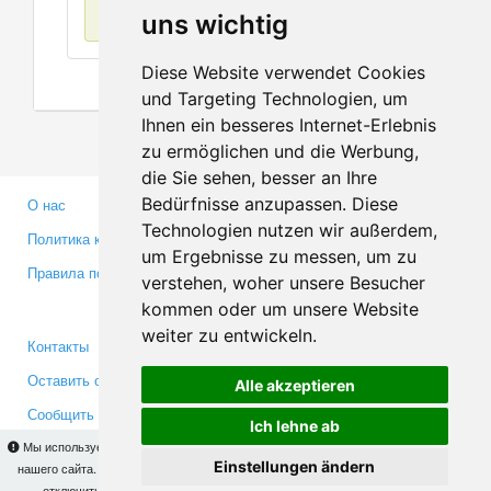
Нет данных
uns wichtig
Diese Website verwendet Cookies
und Targeting Technologien, um
Ihnen ein besseres Internet-Erlebnis
zu ermöglichen und die Werbung,
die Sie sehen, besser an Ihre
Bedürfnisse anzupassen. Diese
О нас
Партнерам
Technologien nutzen wir außerdem,
Политика конфиденциальности
Инвесторам
um Ergebnisse zu messen, um zu
Правила пользования
Пресса
verstehen, woher unsere Besucher
Медиа
kommen oder um unsere Website
weiter zu entwickeln.
Контакты
Facebook
Оставить отзыв
Twitter
Alle akzeptieren
Сообщить об ошибке
YouTube
Ich lehne ab
Google+
Мы используем cookies для того, чтобы Вы могли использовать весь функционал
Einstellungen ändern
нашего сайта. На
этой странице
Вы сможете узнать подробности и, при желании,
отключить использование cookies. Продолжая пользоваться сайтом, Вы