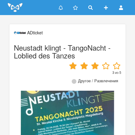
Update cookies preferences
ADticket
Neustadt klingt - TangoNacht -
Loblied des Tanzes
3
из
5
Другое / Развлечения