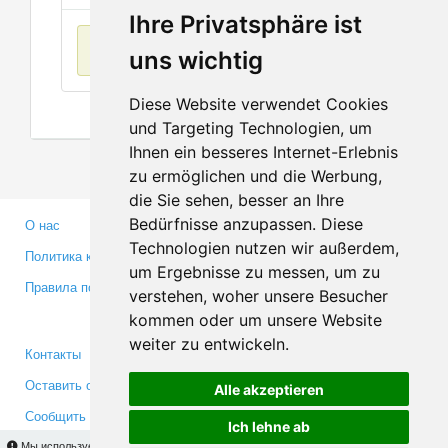
Ihre Privatsphäre ist
Нет данных
uns wichtig
Diese Website verwendet Cookies
und Targeting Technologien, um
Ihnen ein besseres Internet-Erlebnis
zu ermöglichen und die Werbung,
die Sie sehen, besser an Ihre
Bedürfnisse anzupassen. Diese
О нас
Партнерам
Technologien nutzen wir außerdem,
Политика конфиденциальности
Инвесторам
um Ergebnisse zu messen, um zu
Правила пользования
Пресса
verstehen, woher unsere Besucher
Медиа
kommen oder um unsere Website
weiter zu entwickeln.
Контакты
Facebook
Оставить отзыв
Twitter
Alle akzeptieren
Сообщить об ошибке
YouTube
Ich lehne ab
Google+
Мы используем cookies для того, чтобы Вы могли использовать весь функционал