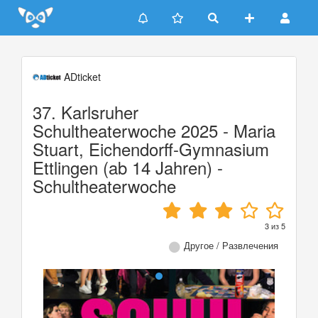
Update cookies preferences
ADticket
37. Karlsruher
Schultheaterwoche 2025 - Maria
Stuart, Eichendorff-Gymnasium
Ettlingen (ab 14 Jahren) -
Schultheaterwoche
3
из
5
Другое / Развлечения