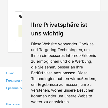
Сообщения
Ihre Privatsphäre ist
Нет данных
uns wichtig
Diese Website verwendet Cookies
und Targeting Technologien, um
Ihnen ein besseres Internet-Erlebnis
zu ermöglichen und die Werbung,
die Sie sehen, besser an Ihre
Bedürfnisse anzupassen. Diese
О нас
Партнерам
Technologien nutzen wir außerdem,
Политика конфиденциальности
Инвесторам
um Ergebnisse zu messen, um zu
Правила пользования
Пресса
verstehen, woher unsere Besucher
Медиа
kommen oder um unsere Website
weiter zu entwickeln.
Контакты
Facebook