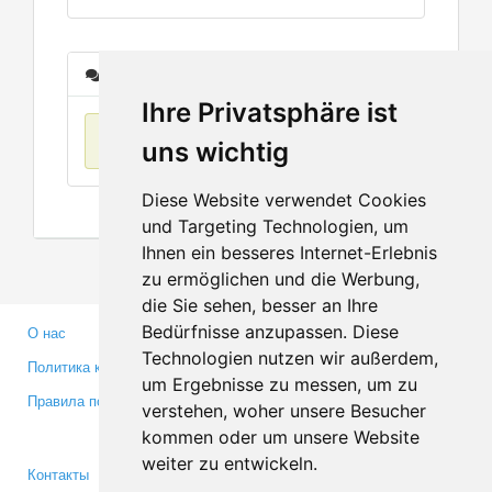
Сообщения
Ihre Privatsphäre ist
Нет данных
uns wichtig
Diese Website verwendet Cookies
und Targeting Technologien, um
Ihnen ein besseres Internet-Erlebnis
zu ermöglichen und die Werbung,
die Sie sehen, besser an Ihre
Bedürfnisse anzupassen. Diese
О нас
Партнерам
Technologien nutzen wir außerdem,
Политика конфиденциальности
Инвесторам
um Ergebnisse zu messen, um zu
Правила пользования
Пресса
verstehen, woher unsere Besucher
Медиа
kommen oder um unsere Website
weiter zu entwickeln.
Контакты
Facebook