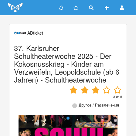
Update cookies preferences
ADticket
37. Karlsruher
Schultheaterwoche 2025 - Der
Kokosnusskrieg - Kinder am
Verzweifeln, Leopoldschule (ab 6
Jahren) - Schultheaterwoche
3
из
5
Другое / Развлечения