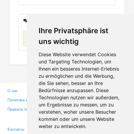
Сообщения
Ihre Privatsphäre ist
Нет данных
uns wichtig
Diese Website verwendet Cookies
und Targeting Technologien, um
Ihnen ein besseres Internet-Erlebnis
zu ermöglichen und die Werbung,
die Sie sehen, besser an Ihre
Bedürfnisse anzupassen. Diese
О нас
Партнерам
Technologien nutzen wir außerdem,
Политика конфиденциальности
Инвесторам
um Ergebnisse zu messen, um zu
Правила пользования
Пресса
verstehen, woher unsere Besucher
Медиа
kommen oder um unsere Website
weiter zu entwickeln.
Контакты
Facebook