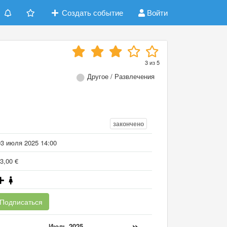
Создать событие
Войти
3
из
5
Другое / Развлечения
закончено
03 июля 2025 14:00
3,00 €
Подписаться
«
»
Июль 2025