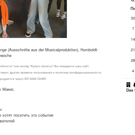
П
3
7
1
nge (Ausschnitte aus der Musicalproduktion), Humboldt-
2
erwoche
2
обности" или кнопку "Купить билеты" Вы покидаете наш сайт.
4
ствуют другие правила пользования и политика конфиденциальности.
родаются через AD ticket GmbH.
у Макис.
Das 
и
е хотят посетить это событие
ователей