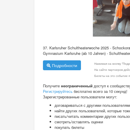
37. Karlsruher Schultheaterwoche 2025 - Schockora
Gymnasium Karlsruhe (ab 10 Jahren) - Schultheat
Нажимая на кнопку "Подр
Подробности
На сайте партнеров дей
Билеты на это событие п
Получите
неограниченный
доступ к сообществ
Регистрируйтесь
бесплатно всего за 10 секунд!
Зарегистрированные пользователи могут:
договариваться с другими пользователям
найти других пользователей, которые тож
писать/читать комментарии других польз
смотреть/оставлять оценки
покупать билеты