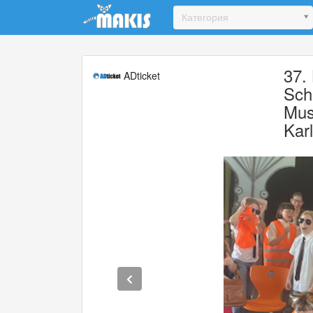
Update cookies preferences
Категория
37.
ADticket
Sch
Mus
Kar