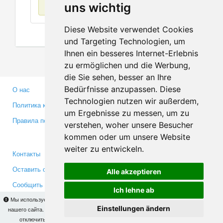
Нет данных
uns wichtig
Diese Website verwendet Cookies
und Targeting Technologien, um
Ihnen ein besseres Internet-Erlebnis
zu ermöglichen und die Werbung,
die Sie sehen, besser an Ihre
Bedürfnisse anzupassen. Diese
О нас
Партнерам
Technologien nutzen wir außerdem,
Политика конфиденциальности
Инвесторам
um Ergebnisse zu messen, um zu
Правила пользования
Пресса
verstehen, woher unsere Besucher
Медиа
kommen oder um unsere Website
weiter zu entwickeln.
Контакты
Facebook
Оставить отзыв
Twitter
Alle akzeptieren
Сообщить об ошибке
YouTube
Ich lehne ab
Google+
Мы используем cookies для того, чтобы Вы могли использовать весь функционал
Einstellungen ändern
нашего сайта. На
этой странице
Вы сможете узнать подробности и, при желании,
отключить использование cookies. Продолжая пользоваться сайтом, Вы