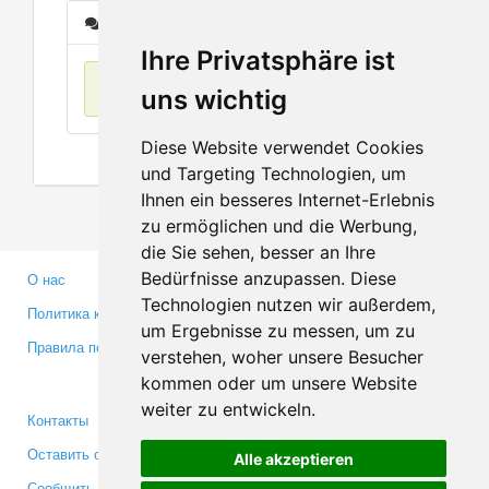
Сообщения
Ihre Privatsphäre ist
Нет данных
uns wichtig
Diese Website verwendet Cookies
und Targeting Technologien, um
Ihnen ein besseres Internet-Erlebnis
zu ermöglichen und die Werbung,
die Sie sehen, besser an Ihre
Bedürfnisse anzupassen. Diese
О нас
Партнерам
Technologien nutzen wir außerdem,
Политика конфиденциальности
Инвесторам
um Ergebnisse zu messen, um zu
Правила пользования
Пресса
verstehen, woher unsere Besucher
Медиа
kommen oder um unsere Website
weiter zu entwickeln.
Контакты
Facebook
Оставить отзыв
Twitter
Alle akzeptieren
Сообщить об ошибке
YouTube