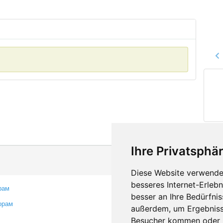
Ihre Privatsphär
Diese Website verwendet
besseres Internet-Erleb
рам
Контакты
besser an Ihre Bedürfni
орам
Оставить отзыв
außerdem, um Ergebniss
Сообщить об ошибке
Besucher kommen oder u