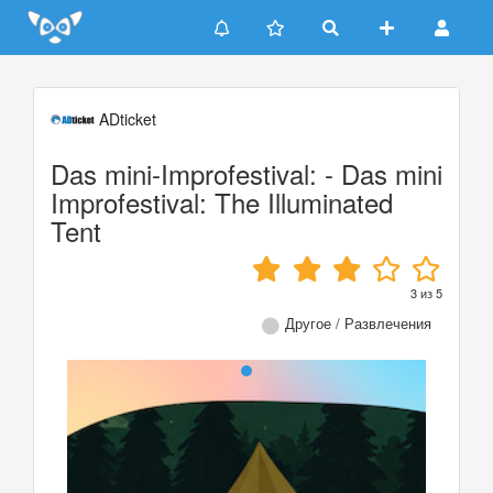
Update cookies preferences
ADticket
Das mini-Improfestival: - Das mini
Improfestival: The Illuminated
Tent
3
из
5
Другое / Развлечения