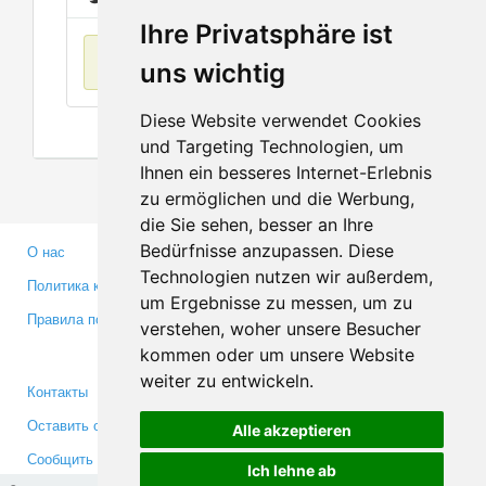
Ihre Privatsphäre ist
Нет данных
uns wichtig
Diese Website verwendet Cookies
und Targeting Technologien, um
Ihnen ein besseres Internet-Erlebnis
zu ermöglichen und die Werbung,
die Sie sehen, besser an Ihre
Bedürfnisse anzupassen. Diese
О нас
Партнерам
Technologien nutzen wir außerdem,
Политика конфиденциальности
Инвесторам
um Ergebnisse zu messen, um zu
Правила пользования
Пресса
verstehen, woher unsere Besucher
Медиа
kommen oder um unsere Website
weiter zu entwickeln.
Контакты
Facebook
Оставить отзыв
Twitter
Alle akzeptieren
Сообщить об ошибке
YouTube
Ich lehne ab