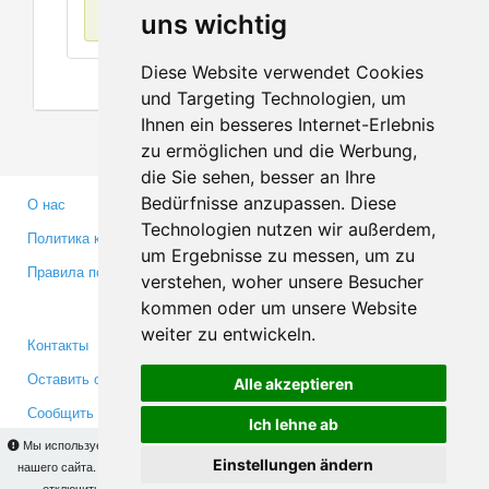
Нет данных
uns wichtig
Diese Website verwendet Cookies
und Targeting Technologien, um
Ihnen ein besseres Internet-Erlebnis
zu ermöglichen und die Werbung,
die Sie sehen, besser an Ihre
Bedürfnisse anzupassen. Diese
О нас
Партнерам
Technologien nutzen wir außerdem,
Политика конфиденциальности
Инвесторам
um Ergebnisse zu messen, um zu
Правила пользования
Пресса
verstehen, woher unsere Besucher
Медиа
kommen oder um unsere Website
weiter zu entwickeln.
Контакты
Facebook
Оставить отзыв
Twitter
Alle akzeptieren
Сообщить об ошибке
YouTube
Ich lehne ab
Google+
Мы используем cookies для того, чтобы Вы могли использовать весь функционал
Einstellungen ändern
нашего сайта. На
этой странице
Вы сможете узнать подробности и, при желании,
отключить использование cookies. Продолжая пользоваться сайтом, Вы