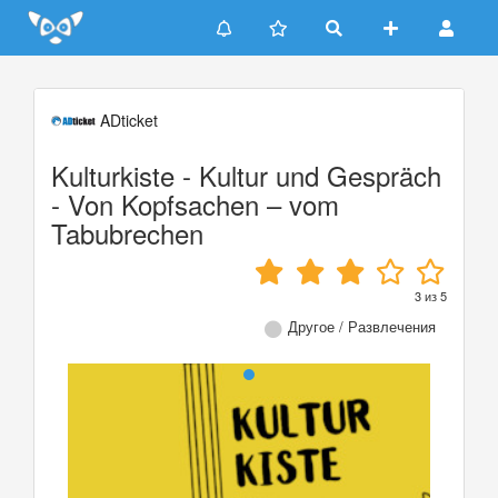
Update cookies preferences
ADticket
Kulturkiste - Kultur und Gespräch
- Von Kopfsachen – vom
Tabubrechen
3
из
5
Другое / Развлечения