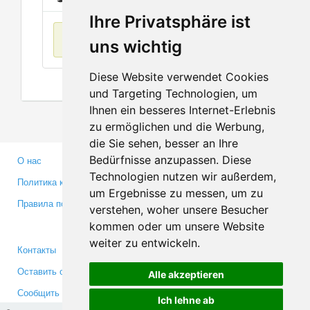
Ihre Privatsphäre ist
Нет данных
uns wichtig
Diese Website verwendet Cookies
und Targeting Technologien, um
Ihnen ein besseres Internet-Erlebnis
zu ermöglichen und die Werbung,
die Sie sehen, besser an Ihre
Bedürfnisse anzupassen. Diese
О нас
Партнерам
Technologien nutzen wir außerdem,
Политика конфиденциальности
Инвесторам
um Ergebnisse zu messen, um zu
Правила пользования
Пресса
verstehen, woher unsere Besucher
Медиа
kommen oder um unsere Website
weiter zu entwickeln.
Контакты
Facebook
Оставить отзыв
Twitter
Alle akzeptieren
Сообщить об ошибке
YouTube
Ich lehne ab