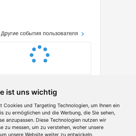
Другие события пользователя
e ist uns wichtig
 Cookies und Targeting Technologien, um Ihnen ein
nis zu ermöglichen und die Werbung, die Sie sehen,
Facebook
sse anzupassen. Diese Technologien nutzen wir
Twitter
e zu messen, um zu verstehen, woher unsere
YouTube
m unsere Website weiter zu entwickeln.