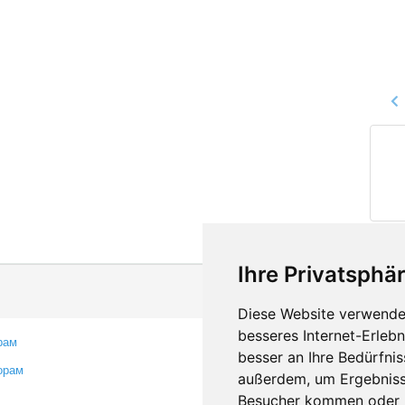
Ihre Privatsphär
Diese Website verwendet
besseres Internet-Erleb
рам
Контакты
besser an Ihre Bedürfni
орам
Оставить отзыв
außerdem, um Ergebniss
Сообщить об ошибке
Besucher kommen oder u