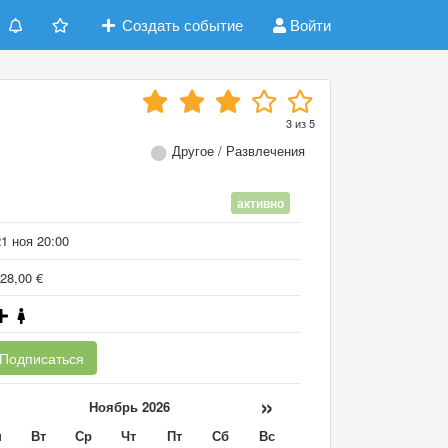
Создать событие
Войти
3
из
5
Другое / Развлечения
активно
1 ноя 20:00
28,00 €
Подписаться
«
»
Ноябрь 2026
н
Вт
Ср
Чт
Пт
Сб
Вс