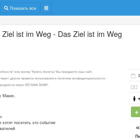
Показать все
 Ziel ist im Weg - Das Ziel ist im Weg
обности" или кнопку "Купить билеты" Вы покидаете наш сайт.
2
ствуют другие правила пользования и политика конфиденциальности.
родаются через AD ticket GmbH.
у Макис.
и
е хотят посетить это событие
ователей
П