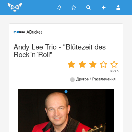
Update cookies preferences
ADticket
Andy Lee Trio - "Blütezeit des
Rock´n´Roll"
3
из
5
Другое / Развлечения