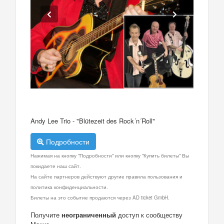
Andy Lee Trio - "Blütezeit des Rock´n´Roll"
Подробности
Нажимая на кнопку "Подробности" или кнопку "Купить билеты" Вы
покидаете наш сайт.
На сайте партнеров действуют другие правила пользования и
политика конфиденциальности.
Билеты на это событие продаются через AD ticket GmbH.
Получите
неограниченный
доступ к сообществу