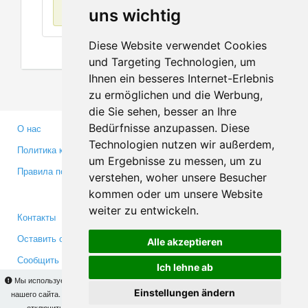
Нет данных
uns wichtig
Diese Website verwendet Cookies
und Targeting Technologien, um
Ihnen ein besseres Internet-Erlebnis
zu ermöglichen und die Werbung,
die Sie sehen, besser an Ihre
Bedürfnisse anzupassen. Diese
О нас
Партнерам
Technologien nutzen wir außerdem,
Политика конфиденциальности
Инвесторам
um Ergebnisse zu messen, um zu
Правила пользования
Пресса
verstehen, woher unsere Besucher
Медиа
kommen oder um unsere Website
weiter zu entwickeln.
Контакты
Facebook
Оставить отзыв
Twitter
Alle akzeptieren
Сообщить об ошибке
YouTube
Ich lehne ab
Google+
Мы используем cookies для того, чтобы Вы могли использовать весь функционал
Einstellungen ändern
нашего сайта. На
этой странице
Вы сможете узнать подробности и, при желании,
отключить использование cookies. Продолжая пользоваться сайтом, Вы