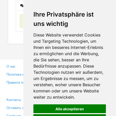
Сообщения
Ihre Privatsphäre ist
Нет данных
uns wichtig
Diese Website verwendet Cookies
und Targeting Technologien, um
Ihnen ein besseres Internet-Erlebnis
zu ermöglichen und die Werbung,
die Sie sehen, besser an Ihre
Bedürfnisse anzupassen. Diese
О нас
Партнерам
Technologien nutzen wir außerdem,
Политика конфиденциальности
Инвесторам
um Ergebnisse zu messen, um zu
Правила пользования
Пресса
verstehen, woher unsere Besucher
Медиа
kommen oder um unsere Website
weiter zu entwickeln.
Контакты
Facebook
Оставить отзыв
Twitter
Alle akzeptieren
Сообщить об ошибке
YouTube