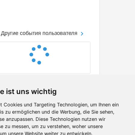
Другие события пользователя
e ist uns wichtig
 Cookies und Targeting Technologien, um Ihnen ein
nis zu ermöglichen und die Werbung, die Sie sehen,
Facebook
sse anzupassen. Diese Technologien nutzen wir
Twitter
e zu messen, um zu verstehen, woher unsere
YouTube
m unsere Website weiter zu entwickeln.