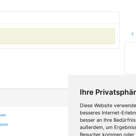
Ihre Privatsphär
Diese Website verwendet
besseres Internet-Erleb
рам
Контакты
besser an Ihre Bedürfni
орам
Оставить отзыв
außerdem, um Ergebniss
Сообщить об ошибке
Besucher kommen oder u