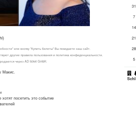
3
7
1
hl)
2
2
обности" или кнопку "Купить билеты" Вы покидаете наш сайт.
ствуют другие правила пользования и политика конфиденциальности.
5
родаются через AD ticket GmbH.
у Макис.
Schl
и
е хотят посетить это событие
ователей