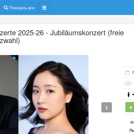
Показать все
zerte 2025-26 - Jubiläumskonzert (freie
tzwahl)
0
П