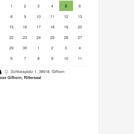
1
1
2
3
4
5
6
8
9
10
11
12
13
4
15
16
17
18
19
20
1
22
23
24
25
26
27
8
29
30
1
2
3
4
6
7
8
9
10
11
Schlossplatz 1, 38518, Gifhorn
oss Gifhorn, Rittersaal