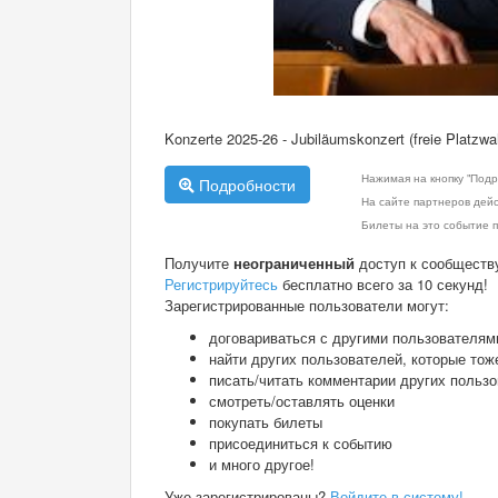
Konzerte 2025-26 - Jubiläumskonzert (freie Platzwa
Нажимая на кнопку "Подр
Подробности
На сайте партнеров дей
Билеты на это событие п
Получите
неограниченный
доступ к сообществ
Регистрируйтесь
бесплатно всего за 10 секунд!
Зарегистрированные пользователи могут:
договариваться с другими пользователям
найти других пользователей, которые тож
писать/читать комментарии других польз
смотреть/оставлять оценки
покупать билеты
присоединиться к событию
и много другое!
Уже зарегистрированы?
Войдите в систему!