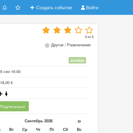
Создать событие
Войти
3
из
5
Другое / Развлечения
активно
5 сен 16:00
18,00 €
Подписаться
«
»
Сентябрь 2026
н
Вт
Ср
Чт
Пт
Сб
Вс