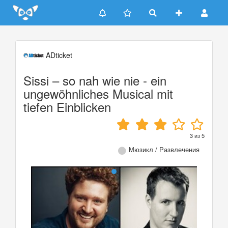
Update cookies preferences
ADticket
Sissi – so nah wie nie - ein
ungewöhnliches Musical mit
tiefen Einblicken
3
из
5
Мюзикл / Развлечения