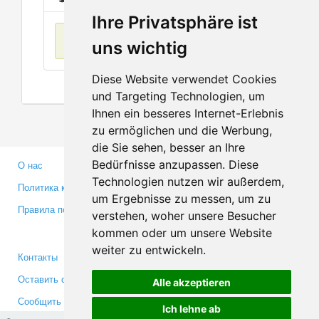
Ihre Privatsphäre ist
Нет данных
uns wichtig
Diese Website verwendet Cookies
und Targeting Technologien, um
Ihnen ein besseres Internet-Erlebnis
zu ermöglichen und die Werbung,
die Sie sehen, besser an Ihre
Bedürfnisse anzupassen. Diese
О нас
Партнерам
Technologien nutzen wir außerdem,
Политика конфиденциальности
Инвесторам
um Ergebnisse zu messen, um zu
Правила пользования
Пресса
verstehen, woher unsere Besucher
Медиа
kommen oder um unsere Website
weiter zu entwickeln.
Контакты
Facebook
Оставить отзыв
Twitter
Alle akzeptieren
Сообщить об ошибке
YouTube
Ich lehne ab