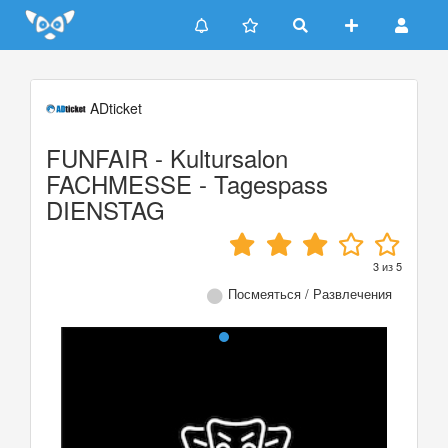
Update cookies preferences
ADticket
FUNFAIR - Kultursalon
FACHMESSE - Tagespass
DIENSTAG
3
из
5
Посмеяться / Развлечения