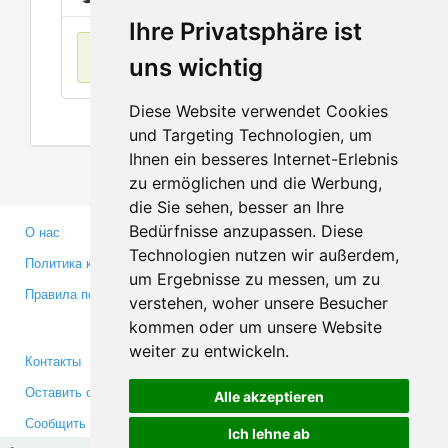
Ihre Privatsphäre ist
Нет данных
uns wichtig
Diese Website verwendet Cookies
und Targeting Technologien, um
Ihnen ein besseres Internet-Erlebnis
zu ermöglichen und die Werbung,
die Sie sehen, besser an Ihre
Bedürfnisse anzupassen. Diese
О нас
Партнерам
Technologien nutzen wir außerdem,
Политика конфиденциальности
Инвесторам
um Ergebnisse zu messen, um zu
Правила пользования
Пресса
verstehen, woher unsere Besucher
Медиа
kommen oder um unsere Website
weiter zu entwickeln.
Контакты
Facebook
Оставить отзыв
Twitter
Alle akzeptieren
Сообщить об ошибке
YouTube
Ich lehne ab