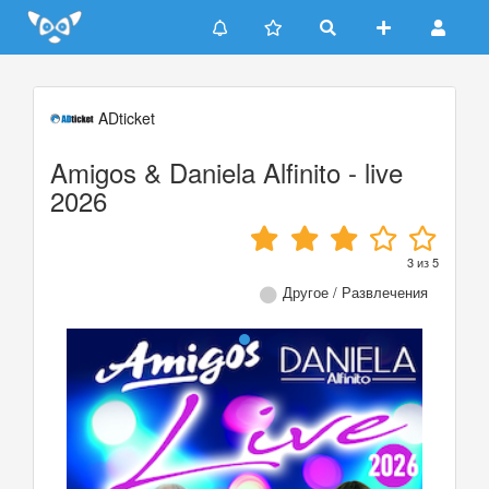
Update cookies preferences
ADticket
Amigos & Daniela Alfinito - live
2026
3
из
5
Другое / Развлечения