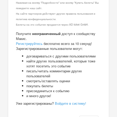
Нажимая на кнопку "Подробности" или кнопку "Купить билеты" Вы
покидаете наш сайт.
На сайте партнеров действуют другие правила пользования и
политика конфиденциальности.
Билеты на это событие продаются через AD ticket GmbH.
Получите
неограниченный
доступ к сообществу
Макис.
Регистрируйтесь
бесплатно всего за 10 секунд!
Зарегистрированные пользователи могут:
договариваться с другими пользователями
найти других пользователей, которые тоже
хотят посетить это событие
писать/читать комментарии других
пользователей
смотреть/оставлять оценки
покупать билеты
присоединиться к событию
и много другое!
Уже зарегистрированы?
Войдите в систему!