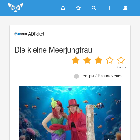
Update cookies preferences
ADticket
Die kleine Meerjungfrau
3
из
5
Театры / Развлечения