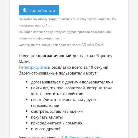
Подробности
Нажимая на кнопку "Подробности" или кнопку "Купить билеты" Вы
покидаете наш сайт.
На сайте партнеров действуют другие правила пользования и
политика конфиденциальности.
Билеты на это событие продаются через AD ticket GmbH.
Получите
неограниченный
доступ к сообществу
Макис.
Регистрируйтесь
бесплатно всего за 10 секунд!
Зарегистрированные пользователи могут:
договариваться с другими пользователями
найти других пользователей, которые тоже
хотят посетить это событие
писать/читать комментарии других
пользователей
смотреть/оставлять оценки
покупать билеты
присоединиться к событию
и много другое!
Уже зарегистрированы?
Войдите в систему!