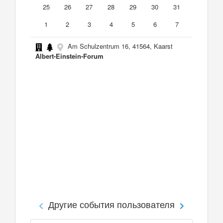
25
26
27
28
29
30
31
1
2
3
4
5
6
7
Am Schulzentrum 16, 41564, Kaarst
Albert-Einstein-Forum
Другие события пользователя