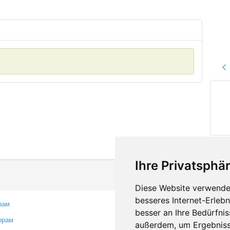
Ihre Privatsphär
Diese Website verwendet
besseres Internet-Erleb
рам
Контакты
besser an Ihre Bedürfni
орам
Оставить отзыв
außerdem, um Ergebniss