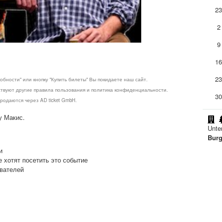
2
2
9
1
2
обности" или кнопку "Купить билеты" Вы покидаете наш сайт.
ствуют другие правила пользования и политика конфиденциальности.
3
родаются через AD ticket GmbH.
у Макис.
Unte
Burg
и
е хотят посетить это событие
ователей