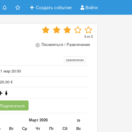
Создать событие
Войти
3
из
5
Посмеяться / Развлечения
закончено
21 мар 20:00
20,00 €
Подписаться
«
»
Март 2026
н
Вт
Ср
Чт
Пт
Сб
Вс