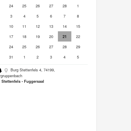
3
24
25
26
27
28
1
3
4
5
6
7
8
10
11
12
13
14
15
6
17
18
19
20
21
22
3
24
25
26
27
28
29
0
31
1
2
3
4
5
Burg Stettenfels 4, 74199,
rgruppenbach
 Stettenfels - Fuggersaal