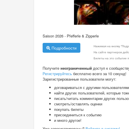
Saison 2026 - Pfefferle & Zipperle
Нажимая на кнопку "Подр
Подробности
На сайте партнеров дей
Билеты на это событие п
Получите
неограниченный
доступ к сообществ
Регистрируйтесь
бесплатно всего за 10 секунд!
Зарегистрированные пользователи могут:
договариваться с другими пользователям
найти других пользователей, которые тож
писать/читать комментарии других польз
смотреть/оставлять оценки
покупать билеты
присоединиться к событию
и много другое!
Уже зарегистрированы?
Войдите в систему!