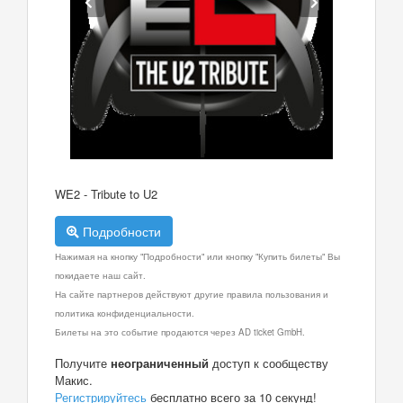
WE2 - Tribute to U2
Подробности
Нажимая на кнопку "Подробности" или кнопку "Купить билеты" Вы
покидаете наш сайт.
На сайте партнеров действуют другие правила пользования и
политика конфиденциальности.
Билеты на это событие продаются через AD ticket GmbH.
Получите
неограниченный
доступ к сообществу
Макис.
Регистрируйтесь
бесплатно всего за 10 секунд!