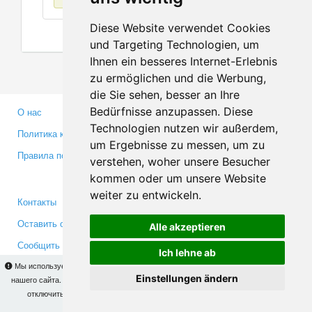
Diese Website verwendet Cookies
und Targeting Technologien, um
Ihnen ein besseres Internet-Erlebnis
zu ermöglichen und die Werbung,
die Sie sehen, besser an Ihre
Bedürfnisse anzupassen. Diese
О нас
Партнерам
Technologien nutzen wir außerdem,
Политика конфиденциальности
Инвесторам
um Ergebnisse zu messen, um zu
Правила пользования
Пресса
verstehen, woher unsere Besucher
Медиа
kommen oder um unsere Website
weiter zu entwickeln.
Контакты
Facebook
Оставить отзыв
Twitter
Alle akzeptieren
Сообщить об ошибке
YouTube
Ich lehne ab
Google+
Мы используем cookies для того, чтобы Вы могли использовать весь функционал
Einstellungen ändern
нашего сайта. На
этой странице
Вы сможете узнать подробности и, при желании,
отключить использование cookies. Продолжая пользоваться сайтом, Вы
Makis
© Copyright 2026
подтверждаете свое согласие.
OK