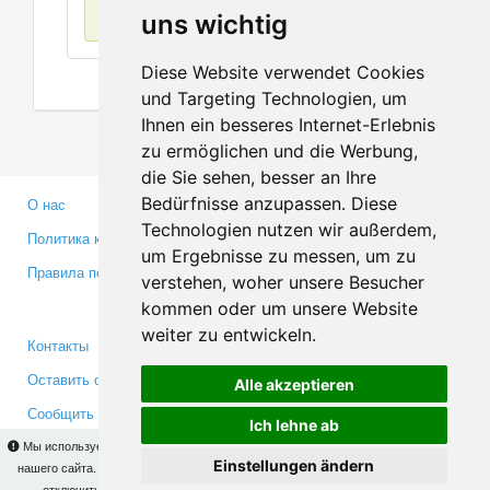
Нет данных
uns wichtig
Diese Website verwendet Cookies
und Targeting Technologien, um
Ihnen ein besseres Internet-Erlebnis
zu ermöglichen und die Werbung,
die Sie sehen, besser an Ihre
Bedürfnisse anzupassen. Diese
О нас
Партнерам
Technologien nutzen wir außerdem,
Политика конфиденциальности
Инвесторам
um Ergebnisse zu messen, um zu
Правила пользования
Пресса
verstehen, woher unsere Besucher
Медиа
kommen oder um unsere Website
weiter zu entwickeln.
Контакты
Facebook
Оставить отзыв
Twitter
Alle akzeptieren
Сообщить об ошибке
YouTube
Ich lehne ab
Google+
Мы используем cookies для того, чтобы Вы могли использовать весь функционал
Einstellungen ändern
нашего сайта. На
этой странице
Вы сможете узнать подробности и, при желании,
отключить использование cookies. Продолжая пользоваться сайтом, Вы