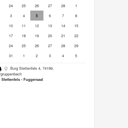
3
24
25
26
27
28
1
3
4
5
6
7
8
10
11
12
13
14
15
6
17
18
19
20
21
22
3
24
25
26
27
28
29
0
31
1
2
3
4
5
Burg Stettenfels 4, 74199,
rgruppenbach
 Stettenfels - Fuggersaal