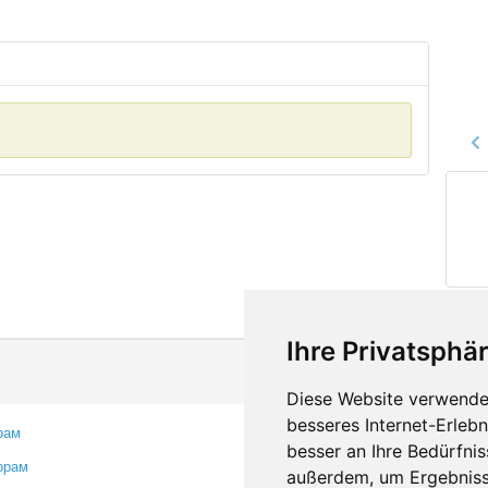
Ihre Privatsphär
Diese Website verwendet
besseres Internet-Erleb
рам
Контакты
besser an Ihre Bedürfni
орам
Оставить отзыв
außerdem, um Ergebniss