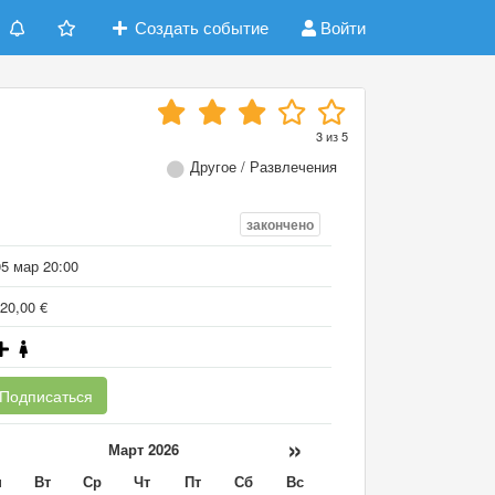
Создать событие
Войти
3
из
5
Другое / Развлечения
закончено
05 мар 20:00
20,00 €
Подписаться
«
»
Март 2026
н
Вт
Ср
Чт
Пт
Сб
Вс