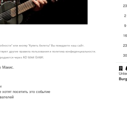
2
2
9
1
2
обности" или кнопку "Купить билеты" Вы покидаете наш сайт.
ствуют другие правила пользования и политика конфиденциальности.
3
родаются через AD ticket GmbH.
у Макис.
Unte
Burg
и
е хотят посетить это событие
ователей