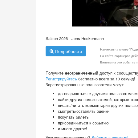
Saison 2026 - Jens Heckermann
Нажимая на кнопку "Подр
Подробности
На сайте партнеров дей
Билеты на это событие п
Получите
неограниченный
доступ к сообществ
Регистрируйтесь
бесплатно всего за 10 секунд!
Зарегистрированные пользователи могут:
договариваться с другими пользователям
найти других пользователей, которые тож
писать/читать комментарии других польз
смотреть/оставлять оценки
покупать билеты
присоединиться к событию
и много другое!
Уже зарегистрированы?
Войдите в систему!