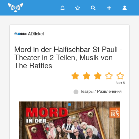
Update cookies preferences
ADticket
Mord in der Haifischbar St Pauli -
Theater in 2 Teilen, Musik von
The Rattles
3
из
5
Театры / Развлечения