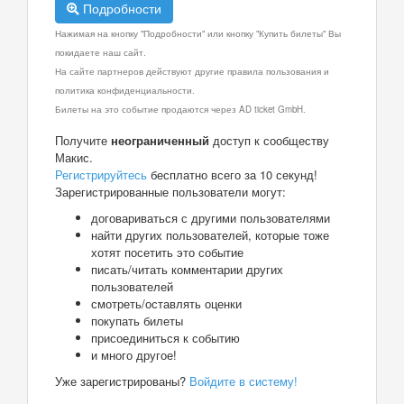
Подробности
Нажимая на кнопку "Подробности" или кнопку "Купить билеты" Вы
покидаете наш сайт.
На сайте партнеров действуют другие правила пользования и
политика конфиденциальности.
Билеты на это событие продаются через AD ticket GmbH.
Получите
неограниченный
доступ к сообществу
Макис.
Регистрируйтесь
бесплатно всего за 10 секунд!
Зарегистрированные пользователи могут:
договариваться с другими пользователями
найти других пользователей, которые тоже
хотят посетить это событие
писать/читать комментарии других
пользователей
смотреть/оставлять оценки
покупать билеты
присоединиться к событию
и много другое!
Уже зарегистрированы?
Войдите в систему!