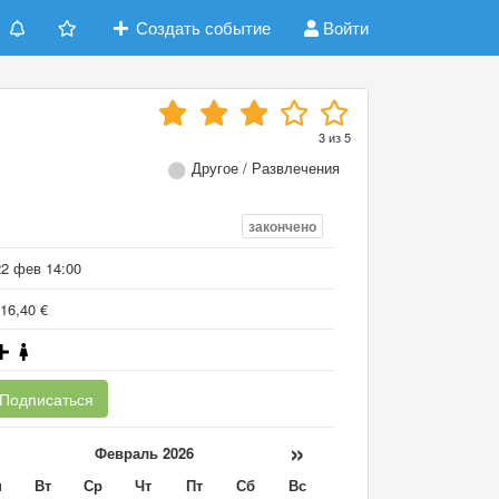
Создать событие
Войти
3
из
5
Другое / Развлечения
закончено
22 фев 14:00
16,40 €
Подписаться
«
»
Февраль 2026
н
Вт
Ср
Чт
Пт
Сб
Вс