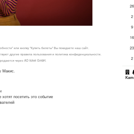
2
2
9
1
2
обности" или кнопку "Купить билеты" Вы покидаете наш сайт.
ствуют другие правила пользования и политика конфиденциальности.
2
родаются через AD ticket GmbH.
у Макис.
Kamm
и
е хотят посетить это событие
ователей