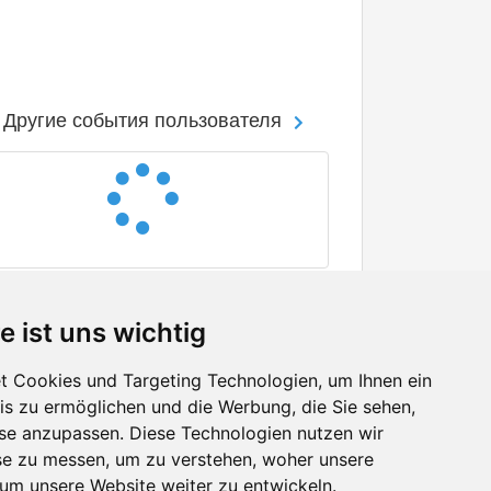
Другие события пользователя
e ist uns wichtig
 Cookies und Targeting Technologien, um Ihnen ein
nis zu ermöglichen und die Werbung, die Sie sehen,
Facebook
sse anzupassen. Diese Technologien nutzen wir
Twitter
e zu messen, um zu verstehen, woher unsere
YouTube
m unsere Website weiter zu entwickeln.