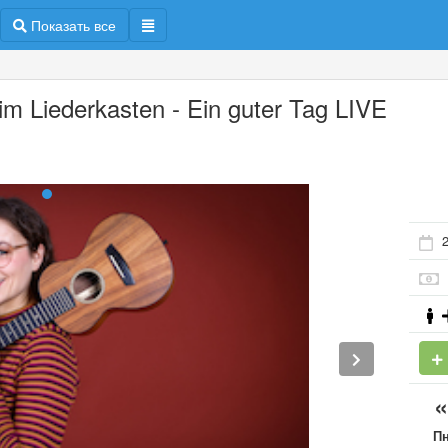
Показать все
 im Liederkasten - Ein guter Tag LIVE
П