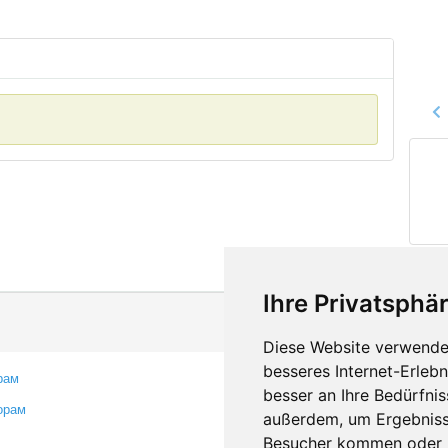
Ihre Privatsphär
Diese Website verwendet
besseres Internet-Erleb
рам
Контакты
besser an Ihre Bedürfni
орам
Оставить отзыв
außerdem, um Ergebniss
Сообщить об ошибке
Besucher kommen oder u