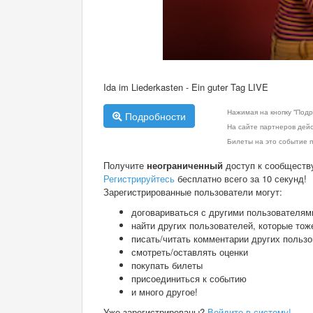
Ida im Liederkasten - Ein guter Tag LIVE
Нажимая на кнопку "Подр
Подробности
На сайте партнеров дей
Билеты на это событие п
Получите
неограниченный
доступ к сообществ
Регистрируйтесь
бесплатно всего за 10 секунд!
Зарегистрированные пользователи могут:
договариваться с другими пользователям
найти других пользователей, которые тож
писать/читать комментарии других польз
смотреть/оставлять оценки
покупать билеты
присоединиться к событию
и много другое!
Уже зарегистрированы?
Войдите в систему!