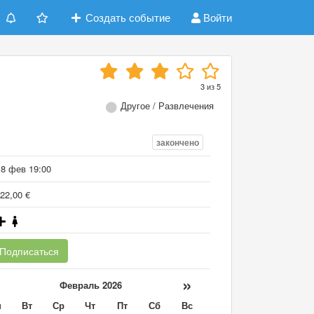
Создать событие
Войти
3
из
5
Другое / Развлечения
закончено
18 фев 19:00
22,00 €
Подписаться
«
»
Февраль 2026
н
Вт
Ср
Чт
Пт
Сб
Вс