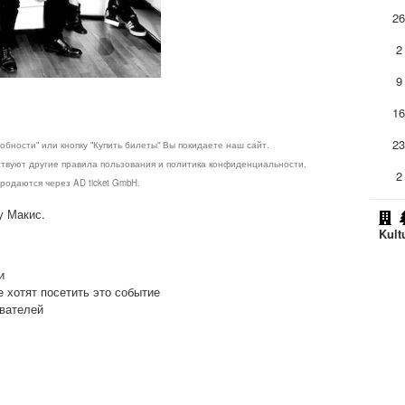
2
2
9
1
2
обности" или кнопку "Купить билеты" Вы покидаете наш сайт.
ствуют другие правила пользования и политика конфиденциальности.
2
родаются через AD ticket GmbH.
у Макис.
Kult
и
е хотят посетить это событие
ователей