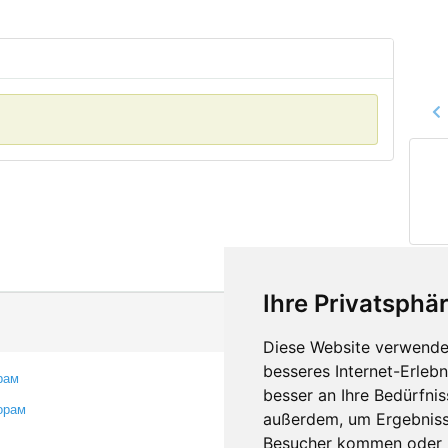
Ihre Privatsphär
Diese Website verwendet
besseres Internet-Erleb
рам
Контакты
besser an Ihre Bedürfni
орам
Оставить отзыв
außerdem, um Ergebniss
Сообщить об ошибке
Besucher kommen oder u