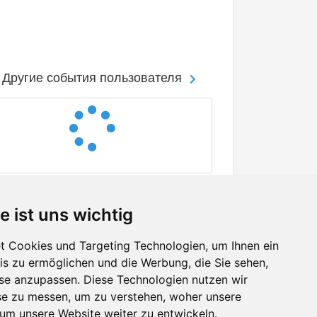
Другие события пользователя
e ist uns wichtig
 Cookies und Targeting Technologien, um Ihnen ein
nis zu ermöglichen und die Werbung, die Sie sehen,
Facebook
sse anzupassen. Diese Technologien nutzen wir
Twitter
e zu messen, um zu verstehen, woher unsere
YouTube
m unsere Website weiter zu entwickeln.