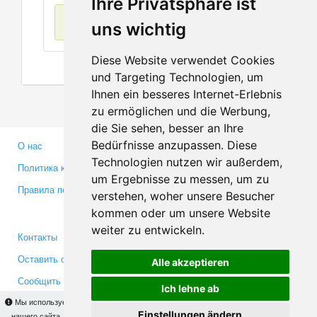
Ihre Privatsphäre ist
Нет данных
uns wichtig
Diese Website verwendet Cookies
und Targeting Technologien, um
Ihnen ein besseres Internet-Erlebnis
zu ermöglichen und die Werbung,
die Sie sehen, besser an Ihre
Bedürfnisse anzupassen. Diese
О нас
Партнерам
Technologien nutzen wir außerdem,
Политика конфиденциальности
Инвесторам
um Ergebnisse zu messen, um zu
Правила пользования
Пресса
verstehen, woher unsere Besucher
Медиа
kommen oder um unsere Website
weiter zu entwickeln.
Контакты
Facebook
Оставить отзыв
Twitter
Alle akzeptieren
Сообщить об ошибке
YouTube
Ich lehne ab
Google+
Мы используем cookies для того, чтобы Вы могли использовать весь функционал
Einstellungen ändern
нашего сайта. На
этой странице
Вы сможете узнать подробности и, при желании,