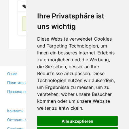
Сообщения
Ihre Privatsphäre ist
Нет данных
uns wichtig
Diese Website verwendet Cookies
und Targeting Technologien, um
Ihnen ein besseres Internet-Erlebnis
zu ermöglichen und die Werbung,
die Sie sehen, besser an Ihre
Bedürfnisse anzupassen. Diese
О нас
Партнерам
Technologien nutzen wir außerdem,
Политика конфиденциальности
Инвесторам
um Ergebnisse zu messen, um zu
Правила пользования
Пресса
verstehen, woher unsere Besucher
Медиа
kommen oder um unsere Website
weiter zu entwickeln.
Контакты
Facebook
Оставить отзыв
Twitter
Alle akzeptieren
Сообщить об ошибке
YouTube