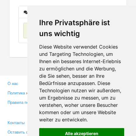
Сообщения
Ihre Privatsphäre ist
Нет данных
uns wichtig
Diese Website verwendet Cookies
und Targeting Technologien, um
Ihnen ein besseres Internet-Erlebnis
zu ermöglichen und die Werbung,
die Sie sehen, besser an Ihre
Bedürfnisse anzupassen. Diese
О нас
Партнерам
Technologien nutzen wir außerdem,
Политика конфиденциальности
Инвесторам
um Ergebnisse zu messen, um zu
Правила пользования
Пресса
verstehen, woher unsere Besucher
Медиа
kommen oder um unsere Website
weiter zu entwickeln.
Контакты
Facebook
Оставить отзыв
Twitter
Alle akzeptieren