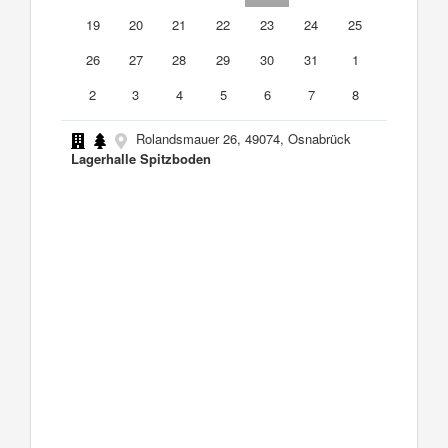
19
20
21
22
23
24
25
26
27
28
29
30
31
1
2
3
4
5
6
7
8
Rolandsmauer 26, 49074, Osnabrück
Lagerhalle Spitzboden