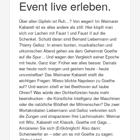
Event live erleben.
Über allen Gipfeln ist Ruh…? Von wegen! Im Weimarer
Kabarett ist es alles andere als still: Hier klopft man
sich vor Lachen mit Faust I und Faust II auf die
Schenkel. Schuld daran sind Bernard Liebermann und
Thierry Gelloz: In einem bunten, musikalischen und
urkomischen Abend gehen sie dem Geheimrat Goethe
auf die Spur… Und wagen den Vergleich seiner Epoche
mit heute. Ganz klar: Früher war alles besser. Damals
war heute noch morgen und gestern heute - heute
unvorstellbar! Das Weimarer Kabarett stellt die
wichtigen Fragen: Wieso blickte Napoleon zu Goethe
auf? Und warum stieß er bei Beethoven auf taube
Ohren? Was würde den Dichterfürsten heute mehr
beeindrucken - die Künstliche Intelligenz der Maschinen
oder die natürliche Blödheit der Mitmenschen? Die zwei
Wortakrobaten Liebermann und Gelloz verknoten sich
die Zungen und strapazieren Ihre Lachmuskeln: Weimar
mit Witz, Kabarett mit Klassik, Goethe mit Gags…
Amüsieren Sie sich (Erl)königlich! Also dann:
Scheinwerfer an – oder um es mit Goethe zu sagen:
„Mehr Licht“!