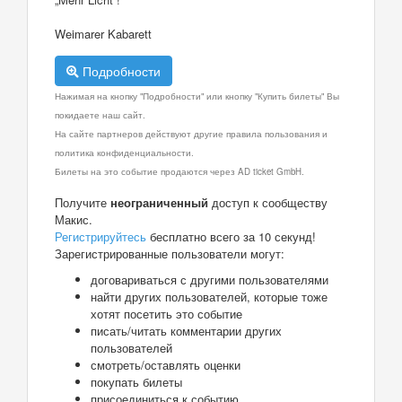
Weimarer Kabarett
Подробности
Нажимая на кнопку "Подробности" или кнопку "Купить билеты" Вы
покидаете наш сайт.
На сайте партнеров действуют другие правила пользования и
политика конфиденциальности.
Билеты на это событие продаются через AD ticket GmbH.
Получите
неограниченный
доступ к сообществу
Макис.
Регистрируйтесь
бесплатно всего за 10 секунд!
Зарегистрированные пользователи могут:
договариваться с другими пользователями
найти других пользователей, которые тоже
хотят посетить это событие
писать/читать комментарии других
пользователей
смотреть/оставлять оценки
покупать билеты
присоединиться к событию