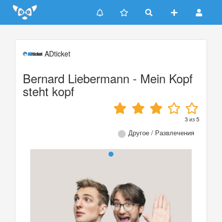
Update cookies preferences
ADticket
Bernard Liebermann - Mein Kopf
steht kopf
3
из
5
Другое / Развлечения