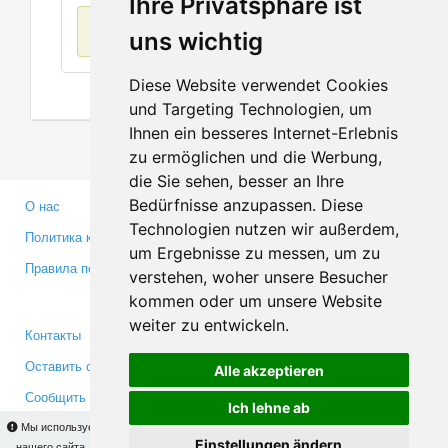
Ihre Privatsphäre ist
Нет данных
uns wichtig
Diese Website verwendet Cookies
und Targeting Technologien, um
Ihnen ein besseres Internet-Erlebnis
zu ermöglichen und die Werbung,
die Sie sehen, besser an Ihre
Bedürfnisse anzupassen. Diese
О нас
Партнерам
Technologien nutzen wir außerdem,
Политика конфиденциальности
Инвесторам
um Ergebnisse zu messen, um zu
Правила пользования
Пресса
verstehen, woher unsere Besucher
Медиа
kommen oder um unsere Website
weiter zu entwickeln.
Контакты
Facebook
Оставить отзыв
Twitter
Alle akzeptieren
Сообщить об ошибке
YouTube
Ich lehne ab
Google+
Мы используем cookies для того, чтобы Вы могли использовать весь функционал
Einstellungen ändern
нашего сайта. На
этой странице
Вы сможете узнать подробности и, при желании,