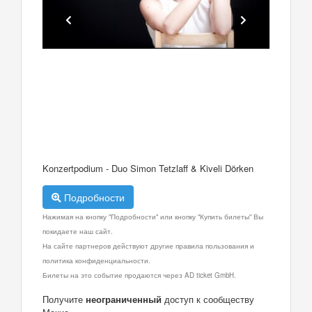
Konzertpodium - Duo Simon Tetzlaff & Kiveli Dörken
Подробности
Нажимая на кнопку "Подробности" или кнопку "Купить билеты" Вы
покидаете наш сайт.
На сайте партнеров действуют другие правила пользования и
политика конфиденциальности.
Билеты на это событие продаются через AD ticket GmbH.
Получите
неограниченный
доступ к сообществу