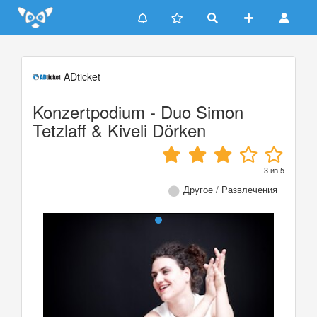
Update cookies preferences
ADticket
Konzertpodium - Duo Simon
Tetzlaff & Kiveli Dörken
3
из
5
Другое / Развлечения