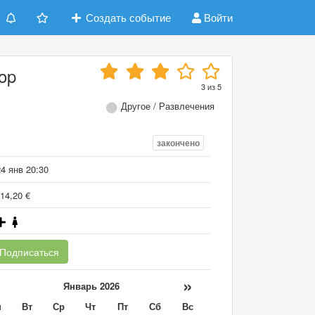
Создать событие
Войти
Pop
3
из
5
Другое / Развлечения
закончено
4 янв 20:30
14,20 €
Подписаться
«
»
Январь 2026
н
Вт
Ср
Чт
Пт
Сб
Вс