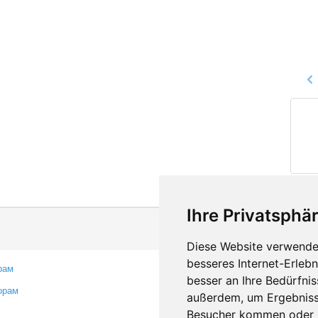
Ihre Privatsphär
Diese Website verwendet
besseres Internet-Erleb
рам
Контакты
besser an Ihre Bedürfni
орам
Оставить отзыв
außerdem, um Ergebniss
Сообщить об ошибке
Besucher kommen oder u