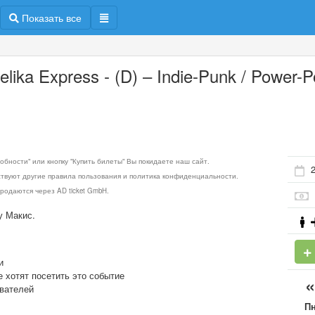
Показать все
elika Express - (D) – Indie-Punk / Power-
обности" или кнопку "Купить билеты" Вы покидаете наш сайт.
2
ствуют другие правила пользования и политика конфиденциальности.
родаются через AD ticket GmbH.
у Макис.
и
е хотят посетить это событие
ователей
П