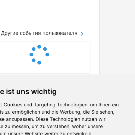
Другие события пользователя
e ist uns wichtig
 Cookies und Targeting Technologien, um Ihnen ein
nis zu ermöglichen und die Werbung, die Sie sehen,
Facebook
sse anzupassen. Diese Technologien nutzen wir
Twitter
e zu messen, um zu verstehen, woher unsere
YouTube
m unsere Website weiter zu entwickeln.