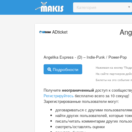
Update cookies preferences
Категория
Ang
ADticket
Angelika Express - (D) – Indie-Punk / Power-Pop
Нажимая на кнопку "Подр
Подробности
На сайте партнеров дей
Билеты на это событие п
Получите
неограниченный
доступ к сообществ
Регистрируйтесь
бесплатно всего за 10 секунд!
Зарегистрированные пользователи могут:
договариваться с другими пользователям
найти других пользователей, которые тож
писать/читать комментарии других польз
смотреть/оставлять оценки