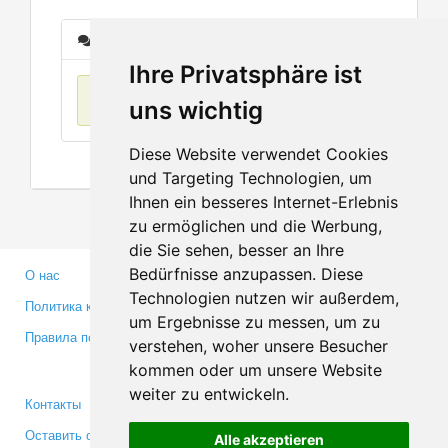
Сообщения
Ihre Privatsphäre ist
Нет данных
uns wichtig
Diese Website verwendet Cookies
und Targeting Technologien, um
Ihnen ein besseres Internet-Erlebnis
zu ermöglichen und die Werbung,
die Sie sehen, besser an Ihre
Bedürfnisse anzupassen. Diese
О нас
Партнерам
Technologien nutzen wir außerdem,
Политика конфиденциальности
Инвесторам
um Ergebnisse zu messen, um zu
Правила пользования
Пресса
verstehen, woher unsere Besucher
Медиа
kommen oder um unsere Website
weiter zu entwickeln.
Контакты
Facebook
Оставить отзыв
Twitter
Alle akzeptieren