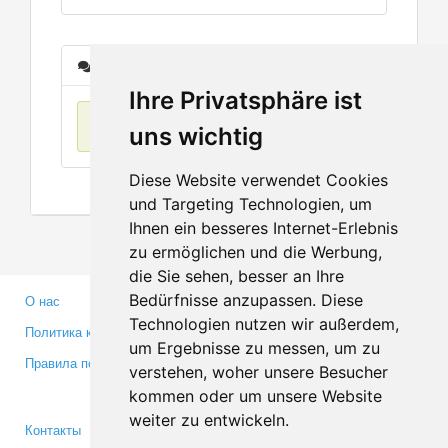
Сообщения
Ihre Privatsphäre ist
Нет данных
uns wichtig
Diese Website verwendet Cookies
und Targeting Technologien, um
Ihnen ein besseres Internet-Erlebnis
zu ermöglichen und die Werbung,
die Sie sehen, besser an Ihre
Bedürfnisse anzupassen. Diese
О нас
Партнерам
Technologien nutzen wir außerdem,
Политика конфиденциальности
Инвесторам
um Ergebnisse zu messen, um zu
Правила пользования
Пресса
verstehen, woher unsere Besucher
Медиа
kommen oder um unsere Website
weiter zu entwickeln.
Контакты
Facebook